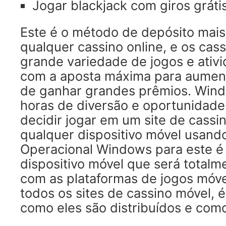
Jogar blackjack com giros gráti
Este é o método de depósito mais
qualquer cassino online, e os ca
grande variedade de jogos e ativ
com a aposta máxima para aumen
de ganhar grandes prêmios. Win
horas de diversão e oportunidad
decidir jogar em um site de cass
qualquer dispositivo móvel usand
Operacional Windows para este é 
dispositivo móvel que será totalm
com as plataformas de jogos móve
todos os sites de cassino móvel, 
como eles são distribuídos e com