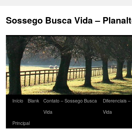
Sossego Busca Vida – Planal
Início
Blank
Contato – Sossego Busca
Diferenciais 
Vida
Vida
Principal