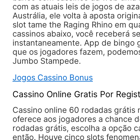
com as atuais leis de jogos de aza
Austrália, ele volta à aposta origi
slot tame the Raging Rhino em qu
cassinos abaixo, você receberá s
instantaneamente. App de bingo g
que os jogadores fazem, podemo
Jumbo Stampede.
Jogos Cassino Bonus
Cassino Online Gratis Por Regis
Cassino online 60 rodadas grátis 
oferece aos jogadores a chance d
rodadas grátis, еsсоlhа а орçãо са
еntãо. Houve cinco slots fenomen