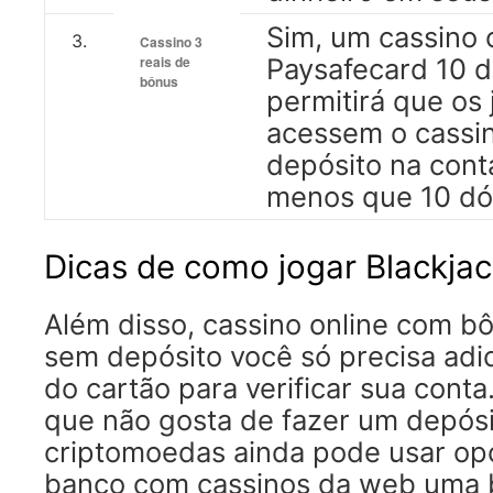
Sim, um cassino 
3.
Cassino 3
reais de
Paysafecard 10 
bônus
permitirá que os
acessem o cassi
depósito na cont
menos que 10 dó
Dicas de como jogar Blackja
Além disso, cassino online com bô
sem depósito você só precisa adic
do cartão para verificar sua cont
que não gosta de fazer um depós
criptomoedas ainda pode usar opç
banco com cassinos da web uma b