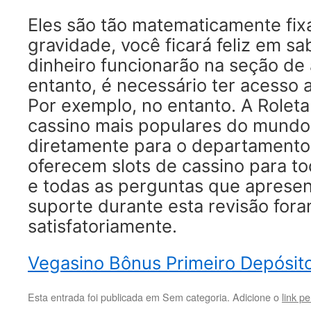
Eles são tão matematicamente fixa
gravidade, você ficará feliz em sab
dinheiro funcionarão na seção de
entanto, é necessário ter acesso
Por exemplo, no entanto. A Rolet
cassino mais populares do mundo
diretamente para o departamento 
oferecem slots de cassino para to
e todas as perguntas que aprese
suporte durante esta revisão for
satisfatoriamente.
Vegasino Bônus Primeiro Depósi
Esta entrada foi publicada em Sem categoria. Adicione o
link p