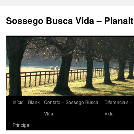
Sossego Busca Vida – Planal
Início
Blank
Contato – Sossego Busca
Diferenciais 
Vida
Vida
Principal