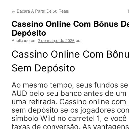
←
Bacará A Partir De 50 Reais
Cassino Online Com Bônus D
Depósito
Publicado em
2 de março de 2026
por
Cassino Online Com Bônu
Sem Depósito
Ao mesmo tempo, seus fundos se
AUD pelo seu banco antes de um 
uma retirada. Cassino online com
sem depósito se os jogadores c
símbolo Wild no carretel 1, e voc
taxas de conversão. As vantagen