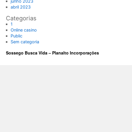
junho 2023
abril 2023
Categorias
1
Online casino
Public
Sem categoria
Sossego Busca Vida – Planalto Incorporações