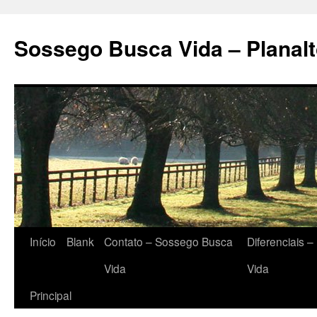
Sossego Busca Vida – Planal
Início
Blank
Contato – Sossego Busca
Diferenciais 
Vida
Vida
Principal