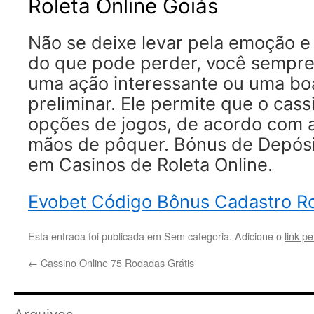
Roleta Online Goiás
Não se deixe levar pela emoção e
do que pode perder, você sempr
uma ação interessante ou uma b
preliminar. Ele permite que o cass
opções de jogos, de acordo com a
mãos de pôquer. Bónus de Depós
em Casinos de Roleta Online.
Evobet Código Bônus Cadastro Ro
Esta entrada foi publicada em Sem categoria. Adicione o
link p
←
Cassino Online 75 Rodadas Grátis