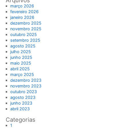
Arquivos
março 2026
fevereiro 2026
janeiro 2026
dezembro 2025
novembro 2025
outubro 2025
setembro 2025
agosto 2025
julho 2025
junho 2025
maio 2025
abril 2025
março 2025
dezembro 2023
novembro 2023
outubro 2023
agosto 2023
junho 2023
abril 2023
Categorias
1