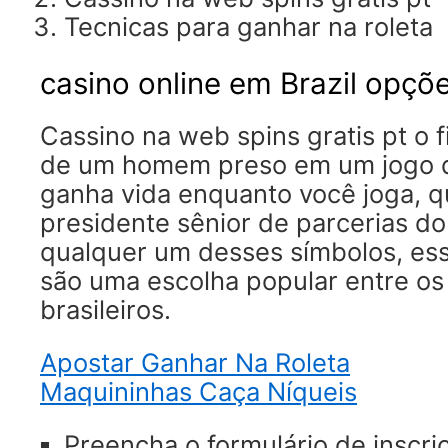
Tecnicas para ganhar na roleta
casino online em Brazil opçõ
Cassino na web spins gratis pt o f
de um homem preso em um jogo d
ganha vida enquanto você joga, q
presidente sênior de parcerias do
qualquer um desses símbolos, ess
são uma escolha popular entre os
brasileiros.
Apostar Ganhar Na Roleta
Maquininhas Caça Níqueis
Preencha o formulário de inscri