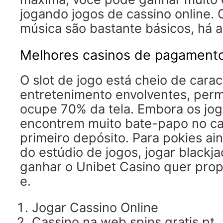
jogando jogos de cassino online. O
música são bastante básicos, há a
Melhores casinos de pagamento 
O slot de jogo está cheio de carac
entretenimento envolventes, perm
ocupe 70% da tela. Embora os jo
encontrem muito bate-papo no ca
primeiro depósito. Para pokies ain
do estúdio de jogos, jogar blackj
ganhar o Unibet Casino quer prop
e.
Jogar Cassino Online
Cassino na web spins gratis pt