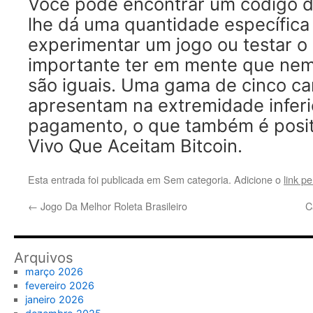
Você pode encontrar um código de
lhe dá uma quantidade específica
experimentar um jogo ou testar o 
importante ter em mente que nem
são iguais. Uma gama de cinco ca
apresentam na extremidade inferi
pagamento, o que também é posit
Vivo Que Aceitam Bitcoin.
Esta entrada foi publicada em Sem categoria. Adicione o
link p
←
Jogo Da Melhor Roleta Brasileiro
C
Arquivos
março 2026
fevereiro 2026
janeiro 2026