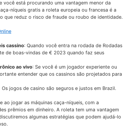
 se você está procurando uma vantagem menor da
caça-níqueis gratis a roleta europeia ou francesa é a
o que reduz o risco de fraude ou roubo de identidade.
Online
eis cassino
: Quando você entra na rodada de Rodadas
ote de boas-vindas de € 2023 quando faz seus
rônico ao vivo
: Se você é um jogador experiente ou
portante entender que os cassinos são projetados para
: Os jogos de casino são seguros e justos em Brazil.
e ao jogar as máquinas caça-níqueis, com a
des prêmios em dinheiro. A roleta tem uma vantagem
 discutiremos algumas estratégias que podem ajudá-lo
oso.