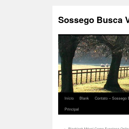
Sossego Busca Vi
Início
Blank
Contato – Sossego 
Principal
←
Blackjack Móvel Como Funciona Onlin