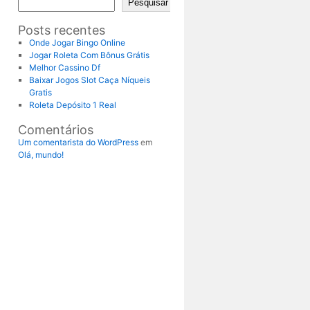
Pesquisar
Posts recentes
Onde Jogar Bingo Online
Jogar Roleta Com Bônus Grátis
Melhor Cassino Df
Baixar Jogos Slot Caça Níqueis
Gratis
Roleta Depósito 1 Real
Comentários
Um comentarista do WordPress
em
Olá, mundo!