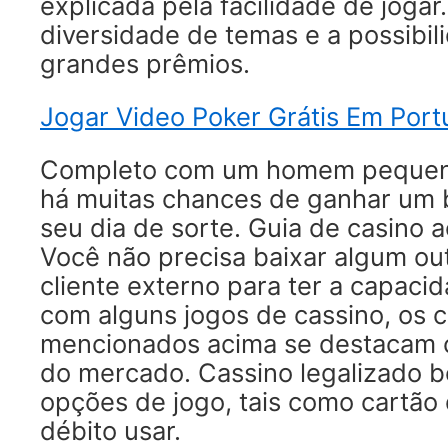
explicada pela facilidade de jogar.
diversidade de temas e a possibi
grandes prêmios.
Jogar Video Poker Grátis Em Por
Completo com um homem pequeno
há muitas chances de ganhar um 
seu dia de sorte. Guia de casino a
Você não precisa baixar algum out
cliente externo para ter a capacid
com alguns jogos de cassino, os 
mencionados acima se destacam 
do mercado. Cassino legalizado b
opções de jogo, tais como cartão 
débito usar.