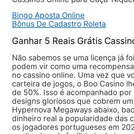
Bingo Aposta Online
Bônus De Cadastro Roleta
Ganhar 5 Reais Grátis Cassin
Não sabemos se uma licença já foi 
podem vir como uma recompensa 
no cassino online. Uma vez que v
carteira de jogos, o Boo Casino l
de 50%. Isso é acompanhado por 
designs gloriosos que cobrem um
Hypernova Megaways abaixo, bac
dinheiro real a popularidade das 
os jogadores portugueses em 20