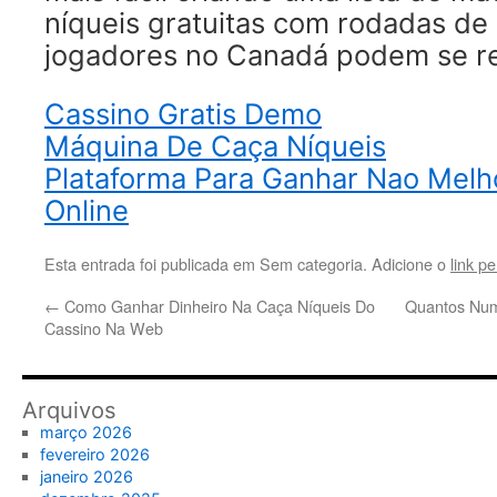
níqueis gratuitas com rodadas de
jogadores no Canadá podem se ref
Cassino Gratis Demo
Máquina De Caça Níqueis
Plataforma Para Ganhar Nao Melh
Online
Esta entrada foi publicada em Sem categoria. Adicione o
link p
←
Como Ganhar Dinheiro Na Caça Níqueis Do
Quantos Num
Cassino Na Web
Arquivos
março 2026
fevereiro 2026
janeiro 2026