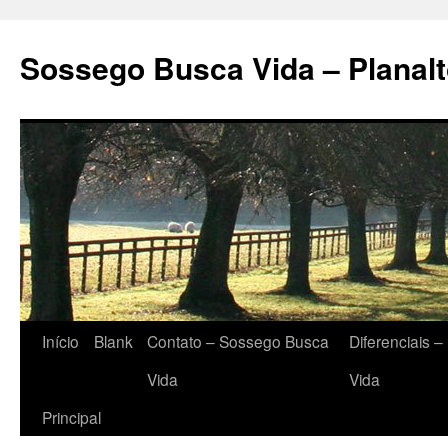
Sossego Busca Vida – Planal
Início
Blank
Contato – Sossego Busca
Diferenciais 
Vida
Vida
Principal