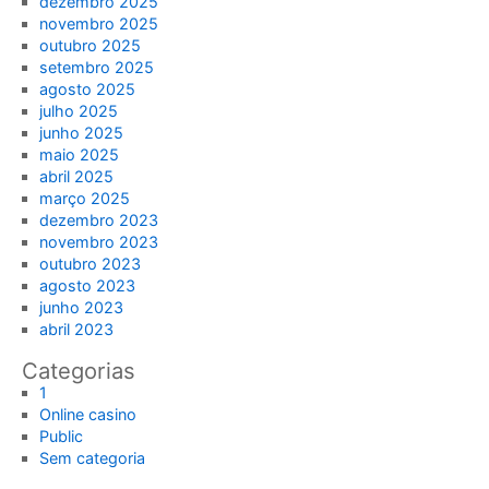
dezembro 2025
novembro 2025
outubro 2025
setembro 2025
agosto 2025
julho 2025
junho 2025
maio 2025
abril 2025
março 2025
dezembro 2023
novembro 2023
outubro 2023
agosto 2023
junho 2023
abril 2023
Categorias
1
Online casino
Public
Sem categoria