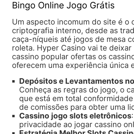
Bingo Online Jogo Grátis
Um aspecto incomum do site é o 
criptografia interno, desde as tra
caça-níqueis até jogos de mesa c
roleta. Hyper Casino vai te deixa
cassino popular ofertas os cassi
oferecem uma experiência única 
Depósitos e Levantamentos no
Conheça as regras do jogo, o c
que está em total conformidade
de comissões para obter uma li
Cassino jogo slots eletrônicos
privacidade ao jogar cassino onl
Estratégia Melhor Slots Cassi