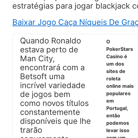
estratégias para jogar blackjack
Baixar Jogo Caça Níqueis De Gra
Quando Ronaldo
O
estava perto de
PokerStars
Casino é
Man City,
um dos
encontrará com a
sites de
Betsoft uma
roleta
incrível variedade
online mais
de jogos bem
populares
em
como novos títulos
Portugal,
constantemente
então
disponíveis que lhe
podemos
trarão
levar isso
com um