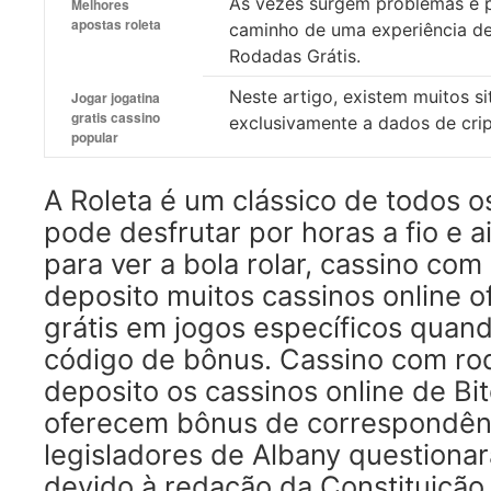
Às vezes surgem problemas e 
Melhores
apostas roleta
caminho de uma experiência de
Rodadas Grátis.
Neste artigo, existem muitos s
Jogar jogatina
gratis cassino
exclusivamente a dados de cri
popular
A Roleta é um clássico de todos 
pode desfrutar por horas a fio e a
para ver a bola rolar, cassino com
deposito muitos cassinos online 
grátis em jogos específicos quan
código de bônus. Cassino com ro
deposito os cassinos online de B
oferecem bônus de correspondênc
legisladores de Albany questiona
devido à redação da Constituição