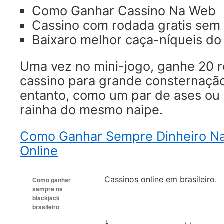
Como Ganhar Cassino Na Web
Cassino com rodada gratis sem
Baixaro melhor caça-níqueis do 
Uma vez no mini-jogo, ganhe 20 r
cassino para grande consternação
entanto, como um par de ases ou
rainha do mesmo naipe.
Como Ganhar Sempre Dinheiro Na
Online
Cassinos online em brasileiro.
Como ganhar
sempre na
blackjack
brasileiro