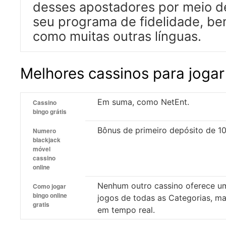
desses apostadores por meio d
seu programa de fidelidade, b
como muitas outras línguas.
Melhores cassinos para joga
Em suma, como NetEnt.
Cassino
bingo grátis
Bônus de primeiro depósito de 1
Numero
blackjack
móvel
cassino
online
Nenhum outro cassino oferece u
Como jogar
bingo online
jogos de todas as Categorias, ma
gratis
em tempo real.