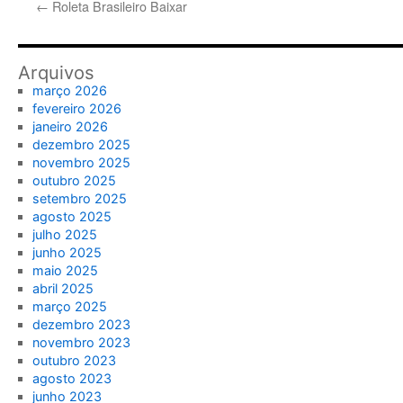
←
Roleta Brasileiro Baixar
Arquivos
março 2026
fevereiro 2026
janeiro 2026
dezembro 2025
novembro 2025
outubro 2025
setembro 2025
agosto 2025
julho 2025
junho 2025
maio 2025
abril 2025
março 2025
dezembro 2023
novembro 2023
outubro 2023
agosto 2023
junho 2023