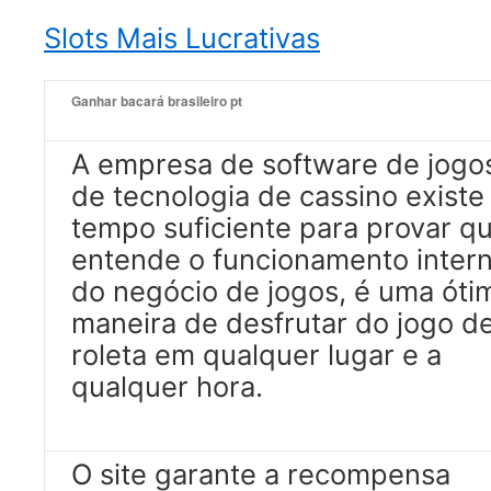
Slots Mais Lucrativas
Ganhar bacará brasileiro pt
A empresa de software de jogo
de tecnologia de cassino existe
tempo suficiente para provar q
entende o funcionamento inter
do negócio de jogos, é uma óti
maneira de desfrutar do jogo d
roleta em qualquer lugar e a
qualquer hora.
O site garante a recompensa