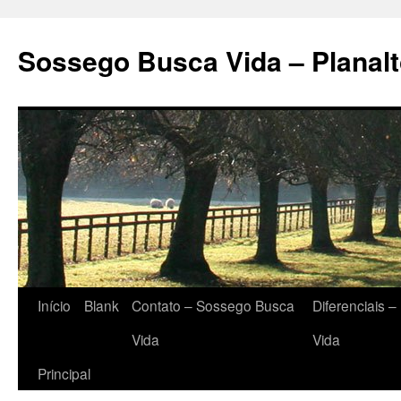
Sossego Busca Vida – Planal
Início
Blank
Contato – Sossego Busca
Diferenciais 
Vida
Vida
Principal