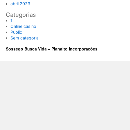
abril 2023
Categorias
1
Online casino
Public
Sem categoria
Sossego Busca Vida – Planalto Incorporações