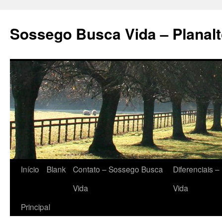
Sossego Busca Vida – Planal
Início
Blank
Contato – Sossego Busca
Diferenciais 
Vida
Vida
Principal