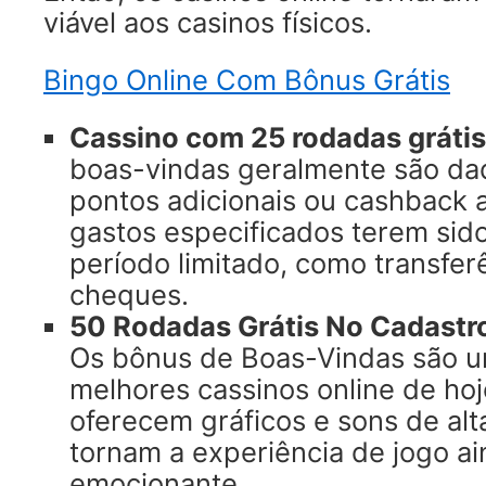
viável aos casinos físicos.
Bingo Online Com Bônus Grátis
Cassino com 25 rodadas grátis
boas-vindas geralmente são da
pontos adicionais ou cashback a
gastos especificados terem si
período limitado, como transfer
cheques.
50 Rodadas Grátis No Cadastr
Os bônus de Boas-Vindas são u
melhores cassinos online de hoj
oferecem gráficos e sons de alt
tornam a experiência de jogo a
emocionante.