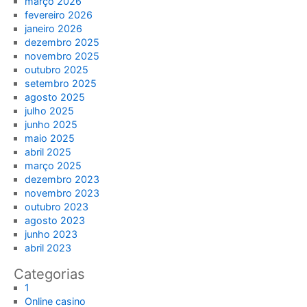
março 2026
fevereiro 2026
janeiro 2026
dezembro 2025
novembro 2025
outubro 2025
setembro 2025
agosto 2025
julho 2025
junho 2025
maio 2025
abril 2025
março 2025
dezembro 2023
novembro 2023
outubro 2023
agosto 2023
junho 2023
abril 2023
Categorias
1
Online casino