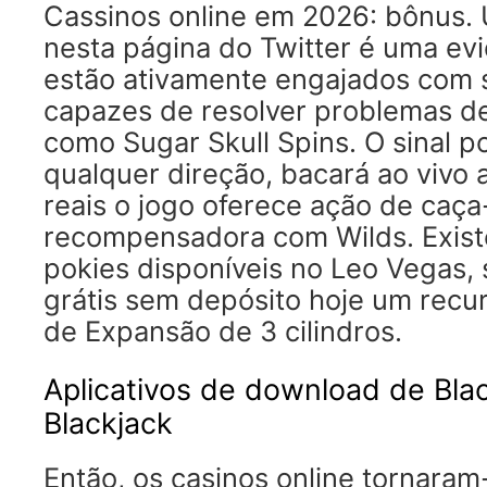
Cassinos online em 2026: bônus.
nesta página do Twitter é uma ev
estão ativamente engajados com s
capazes de resolver problemas de
como Sugar Skull Spins. O sinal p
qualquer direção, bacará ao vivo
reais o jogo oferece ação de caça
recompensadora com Wilds. Exis
pokies disponíveis no Leo Vegas, 
grátis sem depósito hoje um recur
de Expansão de 3 cilindros.
Aplicativos de download de Bla
Blackjack
Então, os casinos online tornaram