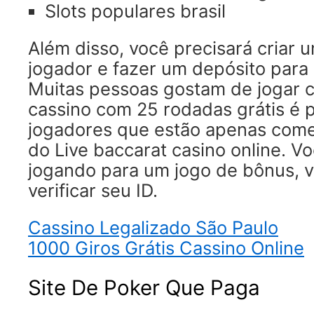
Slots populares brasil
Além disso, você precisará criar 
jogador e fazer um depósito para 
Muitas pessoas gostam de jogar c
cassino com 25 rodadas grátis é p
jogadores que estão apenas co
do Live baccarat casino online. V
jogando para um jogo de bônus, v
verificar seu ID.
Cassino Legalizado São Paulo
1000 Giros Grátis Cassino Online
Site De Poker Que Paga