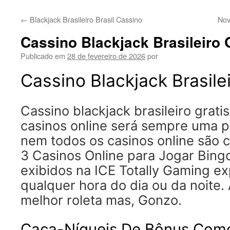
←
Blackjack Brasileiro Brasil Cassino
Nov
Cassino Blackjack Brasileiro 
Publicado em
28 de fevereiro de 2026
por
Cassino Blackjack Brasilei
Cassino blackjack brasileiro grati
casinos online será sempre uma p
nem todos os casinos online são c
3 Casinos Online para Jogar Bing
exibidos na ICE Totally Gaming e
qualquer hora do dia ou da noite.
melhor roleta mas, Gonzo.
Caça-Níqueis De Bônus Com