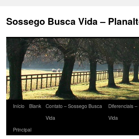
Sossego Busca Vida – Planal
Início
Blank
Contato – Sossego Busca
Diferenciais 
Vida
Vida
Principal