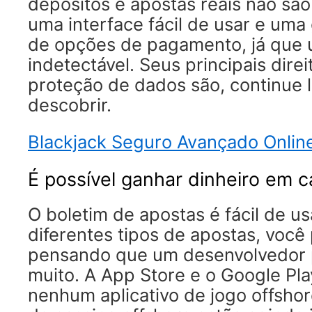
depósitos e apostas reais não sã
uma interface fácil de usar e um
de opções de pagamento, já que 
indetectável. Seus principais direi
proteção de dados são, continue 
descobrir.
Blackjack Seguro Avançado Onlin
É possível ganhar dinheiro em ca
O boletim de apostas é fácil de us
diferentes tipos de apostas, você
pensando que um desenvolvedor 
muito. A App Store e o Google Pl
nenhum aplicativo de jogo offshore