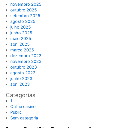
novembro 2025
outubro 2025
setembro 2025
agosto 2025
julho 2025
junho 2025
maio 2025
abril 2025
março 2025
dezembro 2023
novembro 2023
outubro 2023
agosto 2023
junho 2023
abril 2023
Categorias
1
Online casino
Public
Sem categoria