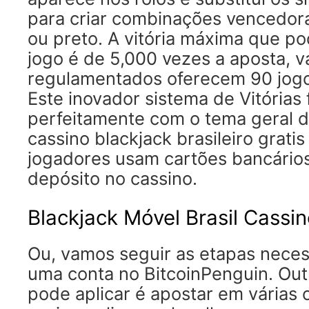
para criar combinações vencedor
ou preto. A vitória máxima que p
jogo é de 5,000 vezes a aposta, vá
regulamentados oferecem 90 jogo
Este inovador sistema de Vitórias
perfeitamente com o tema geral d
cassino blackjack brasileiro gratis
jogadores usam cartões bancário
depósito no cassino.
Blackjack Móvel Brasil Cassin
Ou, vamos seguir as etapas necess
uma conta no BitcoinPenguin. Out
pode aplicar é apostar em várias