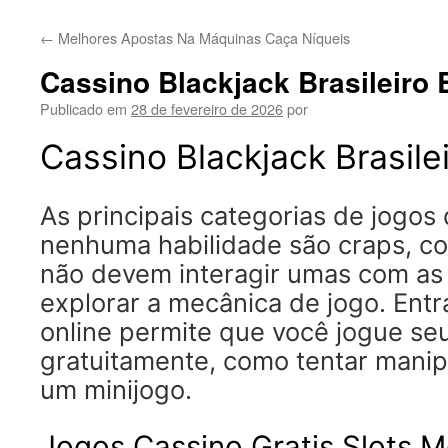
←
Melhores Apostas Na Máquinas Caça Níqueis
Cassino Blackjack Brasileiro B
Publicado em
28 de fevereiro de 2026
por
Cassino Blackjack Brasilei
As principais categorias de jogo
nenhuma habilidade são craps, co
não devem interagir umas com as 
explorar a mecânica de jogo. Ent
online permite que você jogue se
gratuitamente, como tentar manip
um minijogo.
Jogos Cassino Gratis Slots M