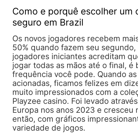
Como e porquê escolher um c
seguro em Brazil
Os novos jogadores recebem mais
50% quando fazem seu segundo, í
jogadores iniciantes acreditam qu
jogar todas as mãos até o final, 
frequência você pode. Quando as 
acionadas, ficamos felizes em di
muito impressionados com a cole
Playzee casino. Foi levado através
Europa nos anos 2023 e cresceu
então, com gráficos impressiona
variedade de jogos.