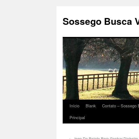
Sossego Busca Vi
Início
Blank
Contato – Sossego 
Principal
←
Jogo De Roleta Para Ganhar Dinheiro