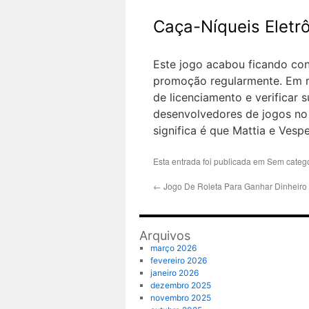
Caça-Níqueis Eletr
Este jogo acabou ficando co
promoção regularmente. Em r
de licenciamento e verificar
desenvolvedores de jogos no
significa é que Mattia e Vesp
Esta entrada foi publicada em Sem categ
←
Jogo De Roleta Para Ganhar Dinheiro
Arquivos
março 2026
fevereiro 2026
janeiro 2026
dezembro 2025
novembro 2025