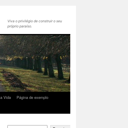
Viva o privilégio de construir o seu
próprio paraíso.
ca Vida
Página de exemplo