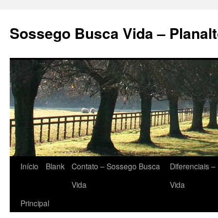
Sossego Busca Vida – Planal
Início
Blank
Contato – Sossego Busca
Diferenciais 
Vida
Vida
Principal