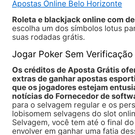
Apostas Online Belo Horizonte
Roleta e blackjack online com de
escolha um dos símbolos lotus para
suas rodadas grátis.
Jogar Poker Sem Verificação
Os créditos de Aposta Grátis of
extras de ganhar apostas esporti
que os jogadores estejam entus
notícias do Fornecedor de softw
para o selvagem regular e os pe
lobisomem selvagens do slot onli
Selvagem, você tem até o final d
envolver em ganhar uma fatia de