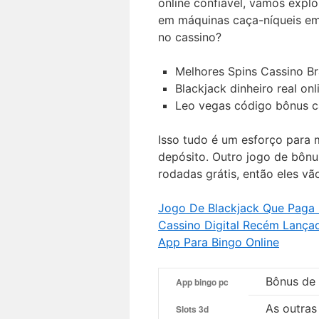
online confiável, vamos explo
em máquinas caça-níqueis em 
no cassino?
Melhores Spins Cassino Br
Blackjack dinheiro real onl
Leo vegas código bônus c
Isso tudo é um esforço para 
depósito. Outro jogo de bôn
rodadas grátis, então eles vã
Jogo De Blackjack Que Paga
Cassino Digital Recém Lança
App Para Bingo Online
Bônus de 
App bingo pc
As outras
Slots 3d