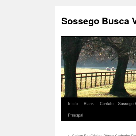
Sossego Busca Vi
Início
Blank
Contato – Sossego 
Principal
←
Galera Bet Código Bônus Cadastro Ro