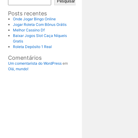
Pesquisar
Posts recentes
Onde Jogar Bingo Online
Jogar Roleta Com Bônus Grátis
Melhor Cassino Df
Baixar Jogos Slot Caça Níqueis
Gratis
Roleta Depósito 1 Real
Comentários
Um comentarista do WordPress
em
Olá, mundo!