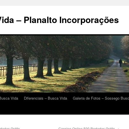
da – Planalto Incorporações
Busca Vida
Diferenciais – Busca Vida
Galeria de Fotos – Sossego Bus
dadas Grátis
Cassino Online 500 Rodadas Grátis
→