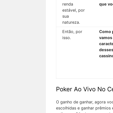
renda
que vo
estável, por
sua
natureza.
Então, por
Como p
isso.
vamos 
caract
desses
cassin
Poker Ao Vivo No Ce
O ganho de ganhar, agora voc
escolhidas e ganhar prêmios 