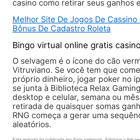
casino como retirar seus ganhos 
Melhor Site De Jogos De Cassin
Bônus De Cadastro Roleta
Bingo virtual online gratis casin
O selvagem é o ícone do cão ve
Vitruviano. Se você tem que com
próprio dinheiro, jogar poker no i
se junta à Biblioteca Relax Gaming
desktop e celular, semana ou mês
retirada de quaisquer somas ganh
RNG começa a gerar uma sequên
aleatórios.
Esta entrada foi publicada em Sem categoria. Adicione o
link p