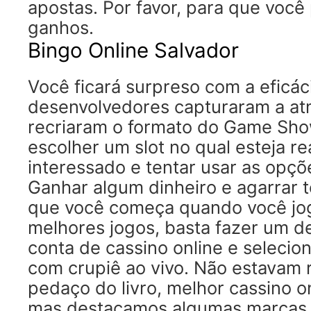
apostas.
Por favor, para que você
ganhos.
Bingo Online Salvador
Você ficará surpreso com a eficá
desenvolvedores capturaram a at
recriaram o formato do Game Sho
escolher um slot no qual esteja r
interessado e tentar usar as opçõ
Ganhar algum dinheiro e agarrar 
que você começa quando você joga
melhores jogos, basta fazer um d
conta de cassino online e selecio
com crupiê ao vivo. Não estavam
pedaço do livro, melhor cassino o
mas destacamos algumas marcas d