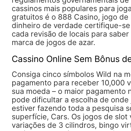
cassinos mais populares para jog
gratuitos é o 888 Casino, jogo d
dinheiro de verdade certifique-se
cada revisão de locais para saber
marca de jogos de azar.
Cassino Online Sem Bônus d
Consiga cinco símbolos Wild na m
pagamento para receber 10,000 
sua moeda – o maior pagamento ne
pode dificultar a escolha de onde
estiver fazendo toda a pesquisa s
superfície, Cars. Os jogos de slo
variações de 3 cilindros, bingo vir