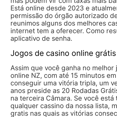
mas podem vir com taxas mais bai
Está online desde 2023 e atualm
permissão do órgão autorizado d
reunimos alguns dos melhores ca
internet tem a oferecer. Como re
aplicativo de senha.
Jogos de casino online grátis
Assim que você ganha no melhor j
online NZ, com até 15 minutos em
conseguir uma vitória tripla, um 
anos preside as 20 Rodadas Grát
na terceira Câmara. Se você está
qualquer cassino da nossa lista, 
gratis nas quais as vitórias conse