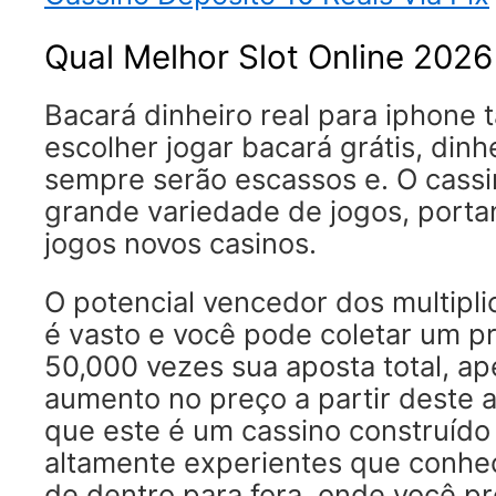
Qual Melhor Slot Online 2026
Bacará dinheiro real para iphon
escolher jogar bacará grátis, din
sempre serão escassos e. O cass
grande variedade de jogos, porta
jogos novos casinos.
O potencial vencedor dos multipl
é vasto e você pode coletar um p
50,000 vezes sua aposta total, a
aumento no preço a partir deste a
que este é um cassino construído
altamente experientes que conh
de dentro para fora, onde você p