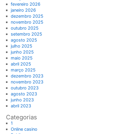
fevereiro 2026
janeiro 2026
dezembro 2025
novembro 2025
outubro 2025
setembro 2025
agosto 2025
julho 2025
junho 2025
maio 2025
abril 2025
março 2025
dezembro 2023
novembro 2023
outubro 2023
agosto 2023
junho 2023
abril 2023
Categorias
1
Online casino