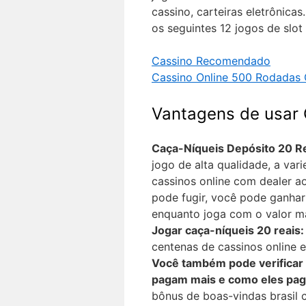
cassino, carteiras eletrônica
os seguintes 12 jogos de slot
Cassino Recomendado
Cassino Online 500 Rodadas 
Vantagens de usar 
Caça-Níqueis Depósito 20 Re
jogo de alta qualidade, a var
cassinos online com dealer a
pode fugir, você pode ganhar
enquanto joga com o valor m
Jogar caça-níqueis 20 reais:
centenas de cassinos online e
Você também pode verificar 
pagam mais e como eles pagam
bônus de boas-vindas brasil 