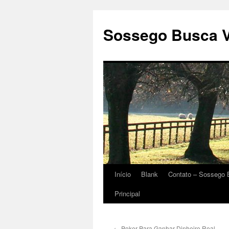
Sossego Busca Vi
Início
Blank
Contato – Sossego 
Principal
←
Poker Para Ganhar Dinheiro Real