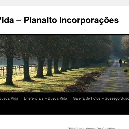
da – Planalto Incorporações
Busca Vida
Diferenciais – Busca Vida
Galeria de Fotos – Sossego Bus
Plataforma Novas De Cassino
→