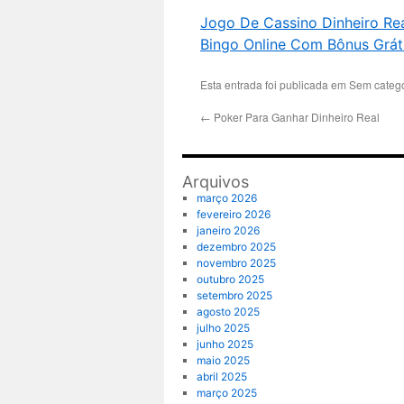
Jogo De Cassino Dinheiro Re
Bingo Online Com Bônus Grát
Esta entrada foi publicada em Sem categ
←
Poker Para Ganhar Dinheiro Real
Arquivos
março 2026
fevereiro 2026
janeiro 2026
dezembro 2025
novembro 2025
outubro 2025
setembro 2025
agosto 2025
julho 2025
junho 2025
maio 2025
abril 2025
março 2025