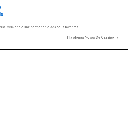
al
is
oria. Adicione o
link permanente
aos seus favoritos.
Plataforma Novas De Cassino
→