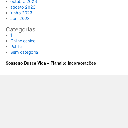
outubro 2023
agosto 2023
junho 2023
abril 2023
Categorias
1
Online casino
Public
Sem categoria
Sossego Busca Vida – Planalto Incorporações