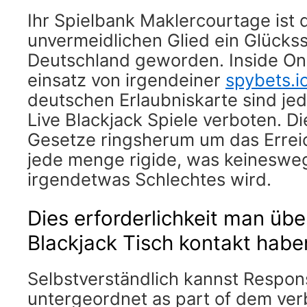
Ihr Spielbank Maklercourtage ist 
unvermeidlichen Glied ein Glückss
Deutschland geworden. Inside Onl
einsatz von irgendeiner
spybets.io
deutschen Erlaubniskarte sind je
Live Blackjack Spiele verboten. D
Gesetze ringsherum um das Erreic
jede menge rigide, was keineswe
irgendetwas Schlechtes wird.
Dies erforderlichkeit man ü
Blackjack Tisch kontakt habe
Selbstverständlich kannst Respon
untergeordnet as part of dem ver