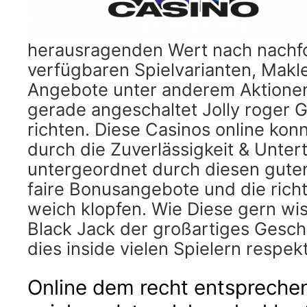
herausragenden Wert nach nachf
verfügbaren Spielvarianten, Makl
Angebote unter anderem Aktionen 
gerade angeschaltet Jolly roger G
richten. Diese Casinos online kon
durch die Zuverlässigkeit & Unte
untergeordnet durch diesen gute
faire Bonusangebote und die rich
weich klopfen. Wie Diese gern wis
Black Jack der großartiges Geschi
dies inside vielen Spielern respekt
Online dem recht entspreche