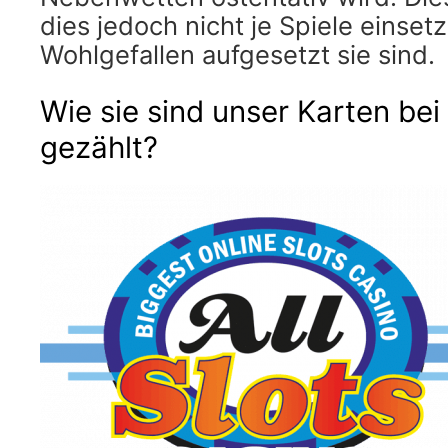
dies jedoch nicht je Spiele einsetz
Wohlgefallen aufgesetzt sie sind.
Wie sie sind unser Karten be
gezählt?