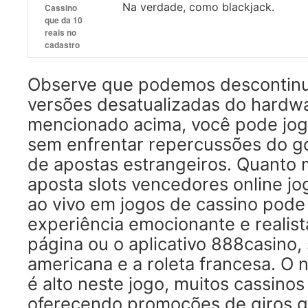
Na verdade, como blackjack.
Cassino
que da 10
reais no
cadastro
Observe que podemos descontinu
versões desatualizadas do hardw
mencionado acima, você pode joga
sem enfrentar repercussões do go
de apostas estrangeiros. Quanto 
aposta slots vencedores online j
ao vivo em jogos de cassino pode
experiência emocionante e realist
página ou o aplicativo 888casino, 
americana e a roleta francesa. O n
é alto neste jogo, muitos cassinos
oferecendo promoções de giros grá