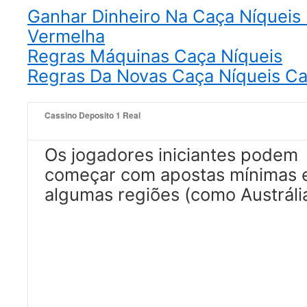
Ganhar Dinheiro Na Caça Níqueis 
Vermelha
Regras Máquinas Caça Níqueis
Regras Da Novas Caça Níqueis Ca
Cassino Deposito 1 Real
Os jogadores iniciantes podem
começar com apostas mínimas 
algumas regiões (como Austráli