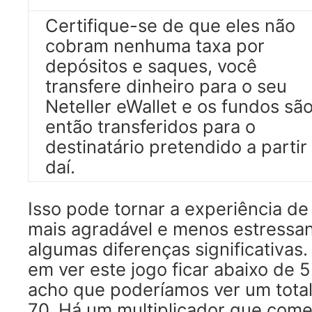
Certifique-se de que eles não
cobram nenhuma taxa por
depósitos e saques, você
transfere dinheiro para o seu
Neteller eWallet e os fundos sã
então transferidos para o
destinatário pretendido a partir
daí.
Isso pode tornar a experiência de 
mais agradável e menos estressa
algumas diferenças significativas.
em ver este jogo ficar abaixo de 5
acho que poderíamos ver um tota
70, Há um multiplicador que com