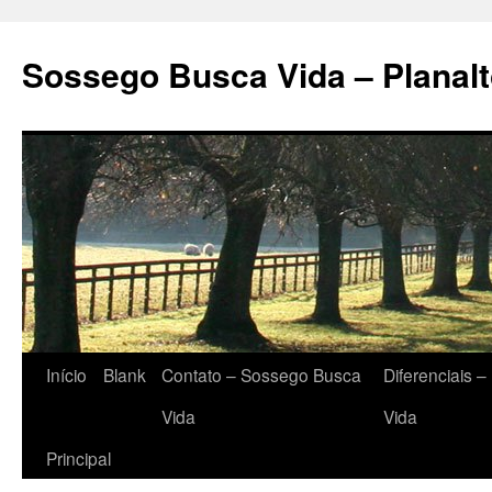
Sossego Busca Vida – Planal
Início
Blank
Contato – Sossego Busca
Diferenciais 
Vida
Vida
Principal