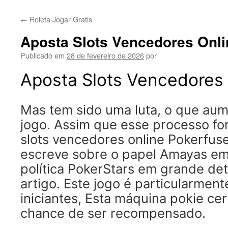
←
Roleta Jogar Gratis
Aposta Slots Vencedores Onli
Publicado em
28 de fevereiro de 2026
por
Aposta Slots Vencedores 
Mas tem sido uma luta, o que au
jogo. Assim que esse processo for
slots vencedores online Pokerfus
escreve sobre o papel Amayas e
política PokerStars em grande de
artigo. Este jogo é particularment
iniciantes, Esta máquina pokie ce
chance de ser recompensado.