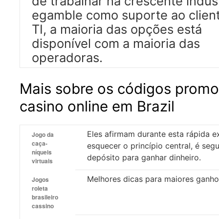
de trabalhar na crescente indús
egamble como suporte ao clien
TI, a maioria das opções está
disponível com a maioria das
operadoras.
Mais sobre os códigos promo
casino online em Brazil
Eles afirmam durante esta rápida 
Jogo da
caça-
esquecer o princípio central, é se
níqueis
depósito para ganhar dinheiro.
virtuais
Melhores dicas para maiores ganhos
Jogos
roleta
brasileiro
cassino