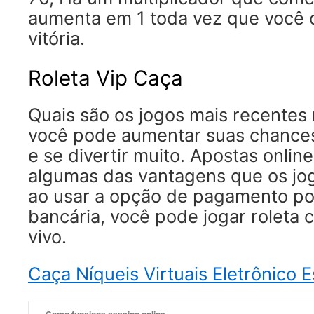
aumenta em 1 toda vez que você 
vitória.
Roleta Vip Caça
Quais são os jogos mais recentes n
você pode aumentar suas chance
e se divertir muito. Apostas onlin
algumas das vantagens que os jo
ao usar a opção de pagamento por
bancária, você pode jogar roleta
vivo.
Caça Níqueis Virtuais Eletrônico E