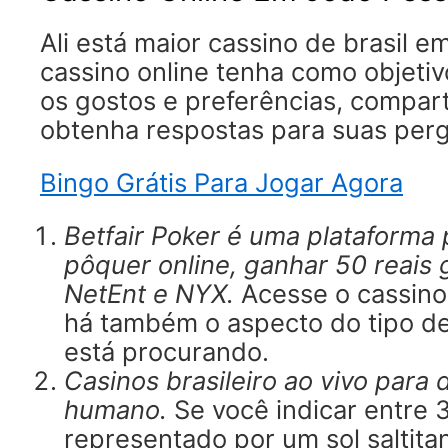
Ali está maior cassino de brasil 
cassino online tenha como objetiv
os gostos e preferências, compart
obtenha respostas para suas perg
Bingo Grátis Para Jogar Agora
Betfair Poker é uma plataforma 
pôquer online, ganhar 50 reais g
NetEnt e NYX.
Acesse o cassino
há também o aspecto do tipo d
está procurando.
Casinos brasileiro ao vivo para 
humano.
Se você indicar entre 
representado por um sol saltitan