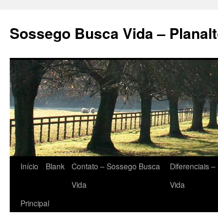
Sossego Busca Vida – Planal
Início
Blank
Contato – Sossego Busca
Diferenciais 
Vida
Vida
Principal